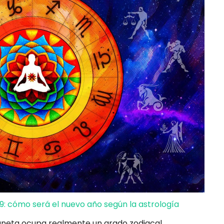
9: cómo será el nuevo año según la astrología
laneta ocupa realmente un grado zodiacal