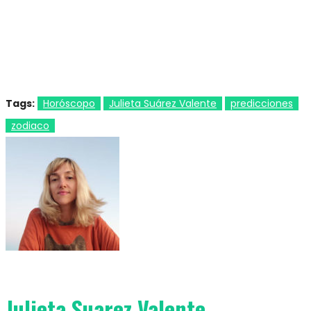
Tags:
Horóscopo
Julieta Suárez Valente
predicciones
zodiaco
Julieta Suarez Valente