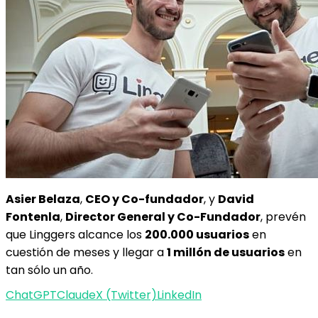
Asier Belaza
,
CEO y Co-fundador
, y
David
Fontenla
,
Director General y Co-Fundador
, prevén
que Linggers alcance los
200.000 usuarios
en
cuestión de meses y llegar a
1 millón de usuarios
en
tan sólo un año.
ChatGPT
Claude
X (Twitter)
LinkedIn