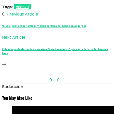
Tags:
crianza
Previous Article
“A él le gusta tener amigos”: habló la mamá del nene con Asperger
Next Article
Video: impactante vuelo de un avión "caza tormentas" que capta la furia del huracán
Irma
0
0
Redacción
You May Also Like