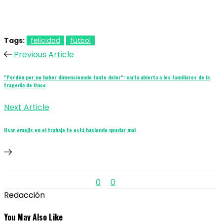
Tags:
felicidad
fútbol
Previous Article
"Perdón por no haber dimensionado tanto dolor": carta abierta a los familiares de la
tragedia de Once
Next Article
Usar emojis en el trabajo te está haciendo quedar mal
0
0
Redacción
You May Also Like