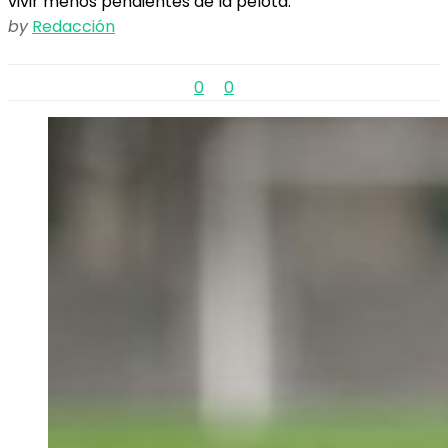
vivir menos pendientes de la pelota.
by
Redacción
0
0