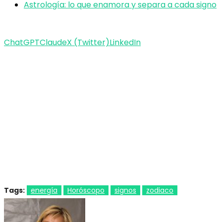
Astrología: lo que enamora y separa a cada signo
ChatGPT
Claude
X (Twitter)
LinkedIn
Tags:
energía
Horóscopo
signos
zodiaco