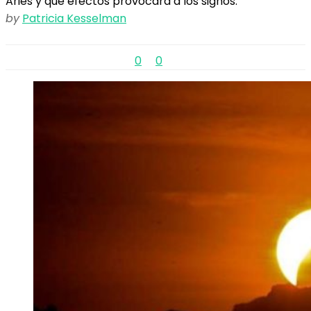
Aries y qué efectos provocará a los signos.
by
Patricia Kesselman
0
0