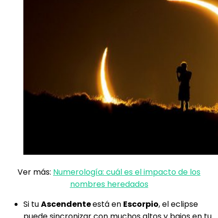
Ver más:
Numerología: cuál es el impacto de los
nombres heredados
Si tu
Ascendente
está en
Escorpio
, el eclipse
puede sincronizar con muchos altos y bajos en tu