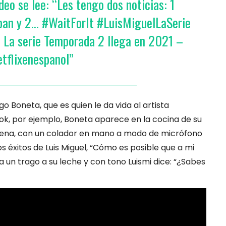
ideo se lee: “Les tengo dos noticias: 1
pan y 2… #WaitForIt #LuisMiguelLaSerie
l La serie Temporada 2 llega en 2021 –
etflixenespanol”
o Boneta, que es quien le da vida al artista
 Tok, por ejemplo, Boneta aparece en la cocina de su
ntena, con un colador en mano a modo de micrófono
os éxitos de Luis Miguel, “Cómo es posible que a mi
a un trago a su leche y con tono Luismi dice: “¿Sabes