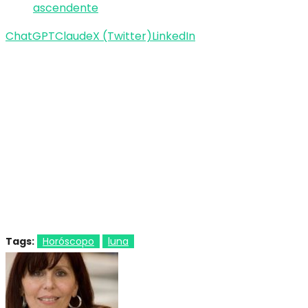
ascendente
ChatGPT
Claude
X (Twitter)
LinkedIn
Tags:
Horóscopo
luna