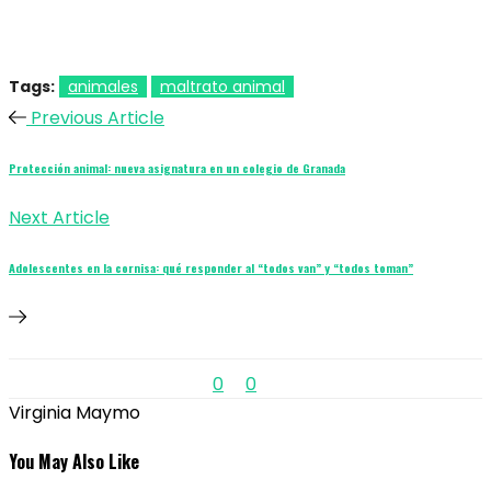
Tags:
animales
maltrato animal
Previous Article
Protección animal: nueva asignatura en un colegio de Granada
Next Article
Adolescentes en la cornisa: qué responder al “todos van” y “todos toman”
0
0
Virginia Maymo
You May Also Like