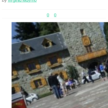
by
Virginia Maymo
0
0