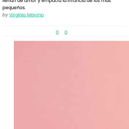
llenan de amor y empatía la infancia de los más
pequeños.
by
Virginia Maymo
0
0