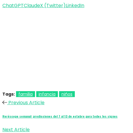
ChatGPT
Claude
X (Twitter)
LinkedIn
Tags:
familia
infancia
niños
Previous Article
Horóscopo semanal: predicciones del 7 al 13 de octubre para todos los signos
Next Article