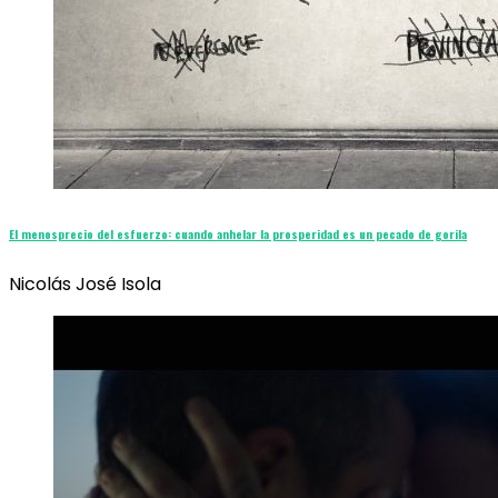
El menosprecio del esfuerzo: cuando anhelar la prosperidad es un pecado de gorila
Nicolás José Isola