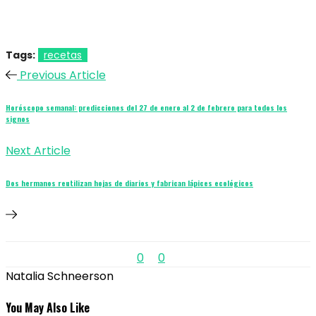
Tags:
recetas
Previous Article
Horóscopo semanal: predicciones del 27 de enero al 2 de febrero para todos los
signos
Next Article
Dos hermanos reutilizan hojas de diarios y fabrican lápices ecológicos
0
0
Natalia Schneerson
You May Also Like