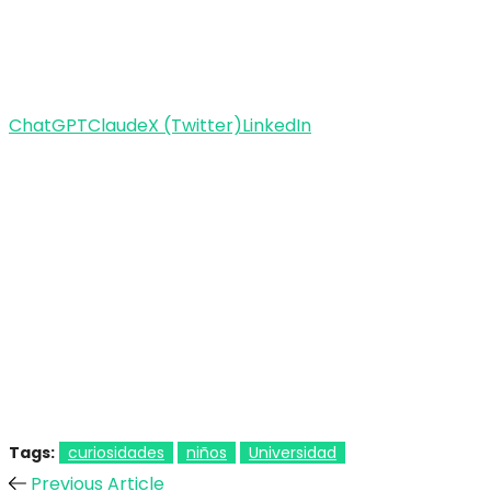
ChatGPT
Claude
X (Twitter)
LinkedIn
Tags:
curiosidades
niños
Universidad
Previous Article