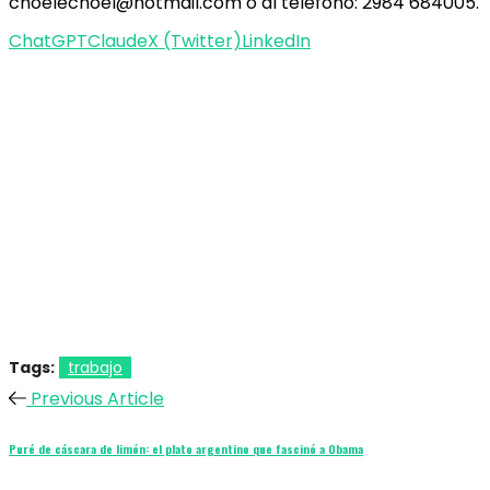
choelechoel@hotmail.com
o al teléfono: 2984 684005.
ChatGPT
Claude
X (Twitter)
LinkedIn
Tags:
trabajo
Previous Article
Puré de cáscara de limón: el plato argentino que fascinó a Obama