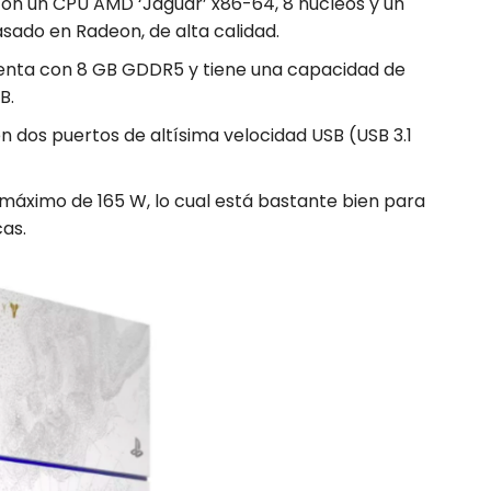
 con un CPU AMD ‘Jaguar’ x86-64, 8 núcleos y un
sado en Radeon, de alta calidad.
uenta con 8 GB GDDR5 y tiene una capacidad de
B.
en dos puertos de altísima velocidad USB (USB 3.1
máximo de 165 W, lo cual está bastante bien para
cas.