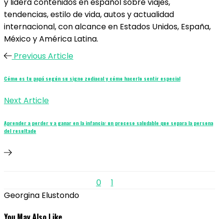
y lidera contenidos en español sobre viajes,
tendencias, estilo de vida, autos y actualidad
internacional, con alcance en Estados Unidos, España,
México y América Latina.
Previous Article
Cómo es tu papá según su signo zodiacal y cómo hacerlo sentir especial
Next Article
Aprender a perder y a ganar en la infancia: un proceso saludable que separa la persona
del resultado
0
1
Georgina Elustondo
You May Also Like