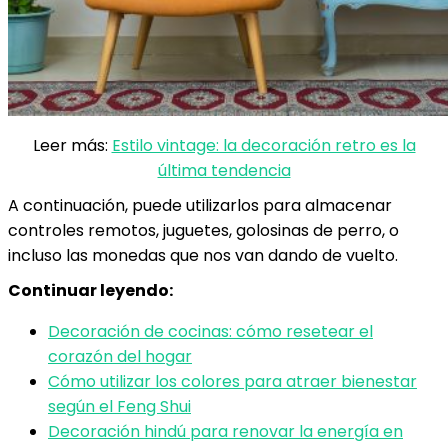
Leer más:
Estilo vintage: la decoración retro es la
última tendencia
A continuación, puede utilizarlos para almacenar
controles remotos, juguetes, golosinas de perro, o
incluso las monedas que nos van dando de vuelto.
Continuar leyendo:
Decoración de cocinas: cómo resetear el
corazón del hogar
Cómo utilizar los colores para atraer bienestar
según el Feng Shui
Decoración hindú para renovar la energía en