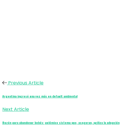
Previous Article
Argentina ingresó una vez más en default ambiental
Next Article
Buzón para abandonar bebés: polémico sistema que, aseguran, agiliza la adopción