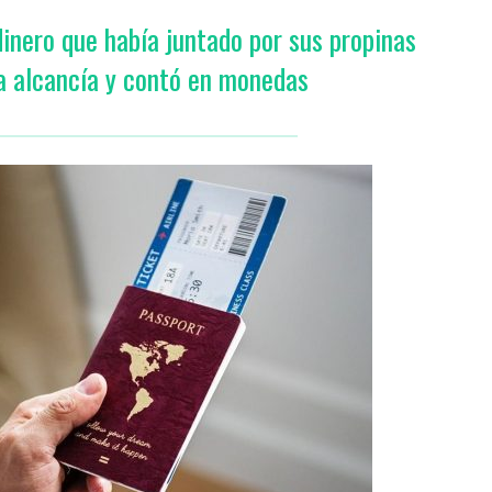
dinero que había juntado por sus propinas
a alcancía y contó en monedas