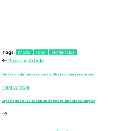
Tags:
moda
ropa
tendencias
Previous Article
Test casa, árbol, persona: qué significa esta famosa evaluación
Next Article
ArgentApp: una red de contención para quienes buscan emigrar