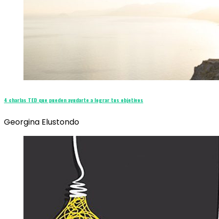
4 charlas TED que pueden ayudarte a lograr tus objetivos
Georgina Elustondo