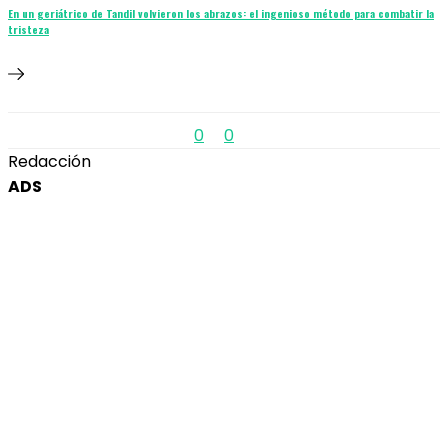
En un geriátrico de Tandil volvieron los abrazos: el ingenioso método para combatir la
tristeza
0
0
Redacción
ADS