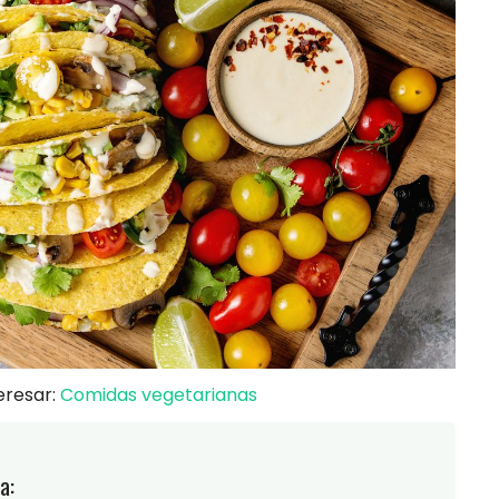
eresar:
Comidas vegetarianas
a: