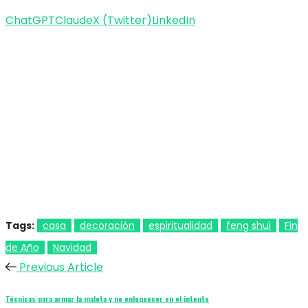
ChatGPT
Claude
X (Twitter)
LinkedIn
Tags:
casa
decoración
espiritualidad
feng shui
Fin
de Año
Navidad
Previous Article
Técnicas para armar la maleta y no enloquecer en el intento