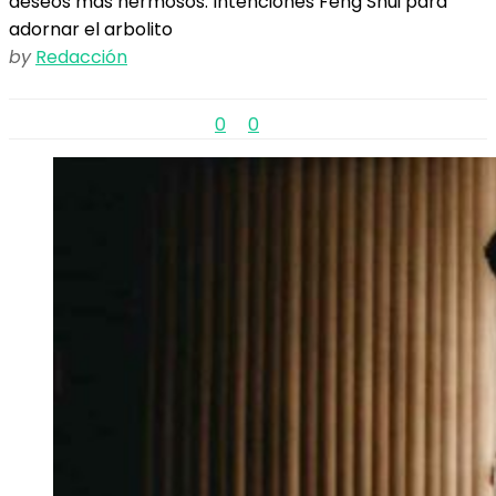
deseos más hermosos. Intenciones Feng Shui para
adornar el arbolito
by
Redacción
0
0