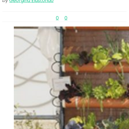
by
Georgina Elustondo
0
0