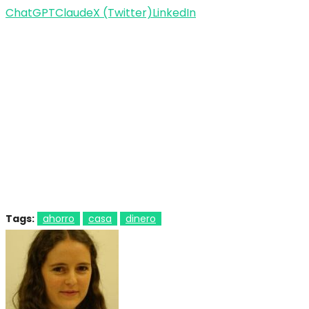
ChatGPT
Claude
X (Twitter)
LinkedIn
Tags:
ahorro
casa
dinero