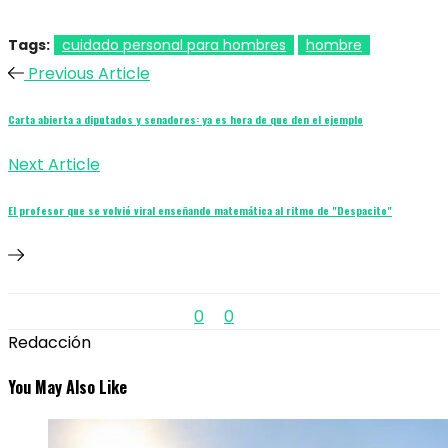
Tags:
cuidado personal para hombres
hombre
Previous Article
Carta abierta a diputados y senadores: ya es hora de que den el ejemplo
Next Article
El profesor que se volvió viral enseñando matemática al ritmo de "Despacito"
0
0
Redacción
You May Also Like