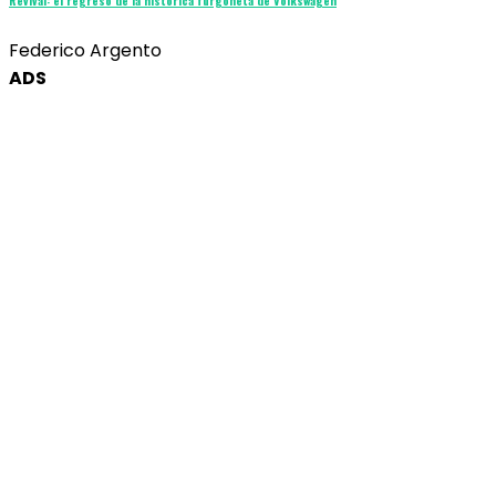
Revival: el regreso de la histórica furgoneta de Volkswagen
Federico Argento
ADS