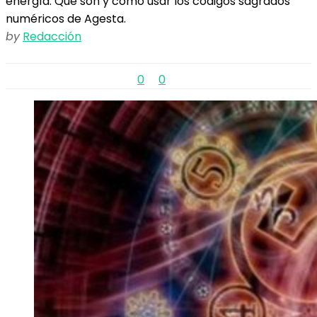
energía. Qué son y cómo usar los códigos sagrados
numéricos de Agesta.
by
Redacción
0
0