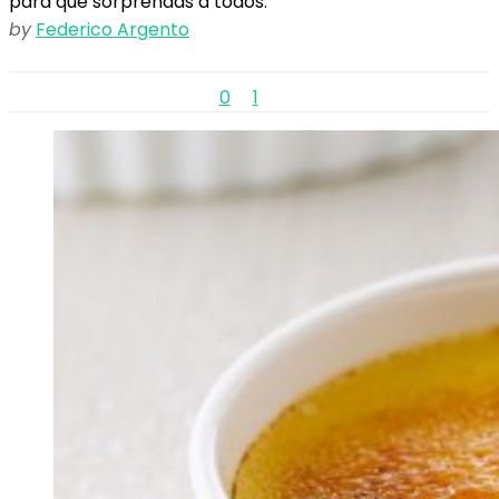
para que sorprendas a todos.
by
Federico Argento
0
1