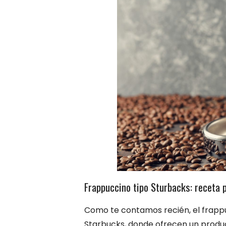
Frappuccino tipo Sturbacks: receta 
Como te contamos recién, el frappuc
Starbucks, donde ofrecen un product