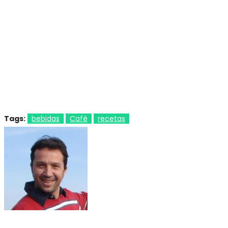
Tags:
bebidas
Café
recetas