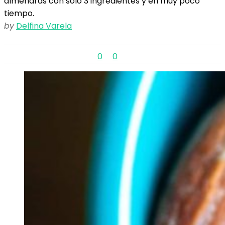
almendras con solo 3 ingredientes y en muy poco
tiempo.
by
Delfina Varela
0
0