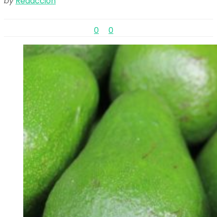
by
Redacción
0
0