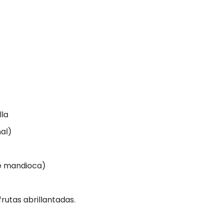
lla
al)
de mandioca)
frutas abrillantadas.