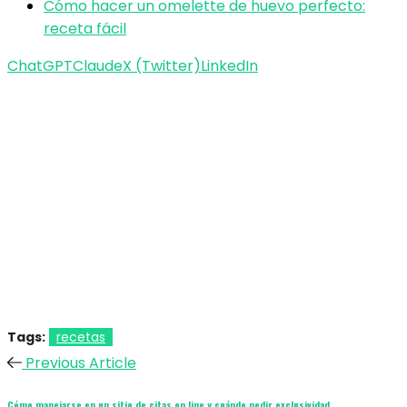
Cómo hacer un omelette de huevo perfecto:
receta fácil
ChatGPT
Claude
X (Twitter)
LinkedIn
Tags:
recetas
Previous Article
Cómo manejarse en un sitio de citas on line y cuándo pedir exclusividad