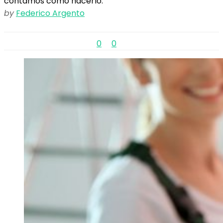
contamos cómo hacerlo.
by
Federico Argento
0
0