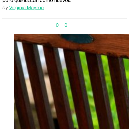
para que luzcan como nuevos.
by
Virginia Maymo
0
0