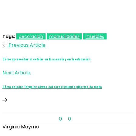
Tags:
decoración
manualidades
muebles
Previous Article
Cómo aprovechar el celular en la escuela y en la educación
Next Article
Cómo colocar Tarquini: claves del revestimiento plástico de moda
0
0
Virginia Maymo