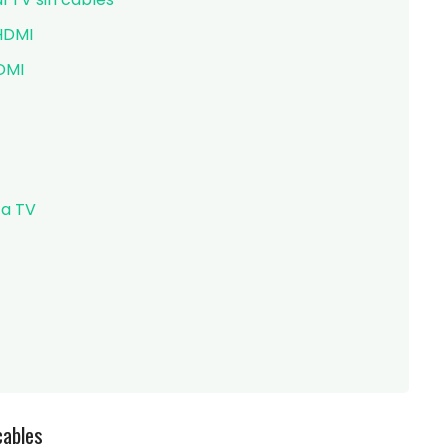
HDMI
DMI
 a TV
cables