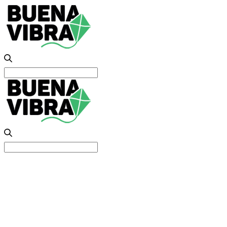
Search
for:
Search
for: