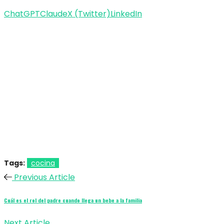
ChatGPT
Claude
X (Twitter)
LinkedIn
Tags:
cocina
Previous Article
Cuál es el rol del padre cuando llega un bebe a la familia
Next Article