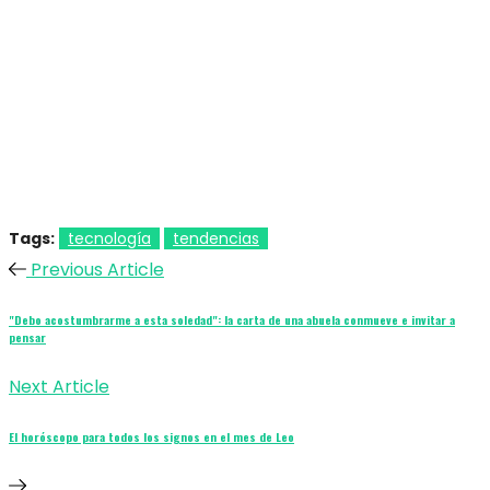
Tags:
tecnología
tendencias
Previous Article
"Debo acostumbrarme a esta soledad": la carta de una abuela conmueve e invitar a
pensar
Next Article
El horóscopo para todos los signos en el mes de Leo