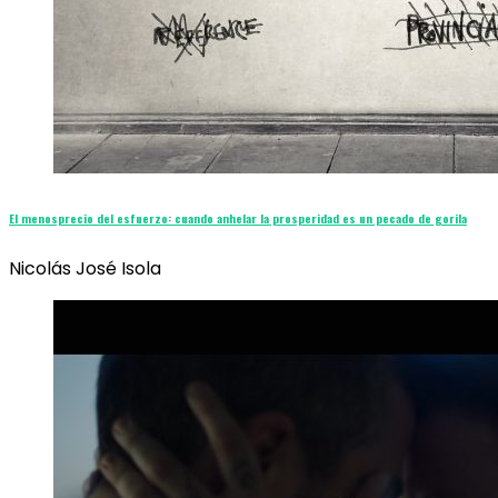
El menosprecio del esfuerzo: cuando anhelar la prosperidad es un pecado de gorila
Nicolás José Isola