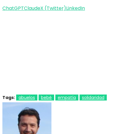
ChatGPT
Claude
X (Twitter)
LinkedIn
Tags:
abuelos
bebé
empatía
solidaridad