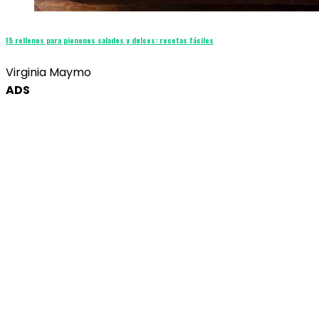
15 rellenos para piononos salados y dulces: recetas fáciles
Virginia Maymo
ADS