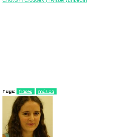
ChatGPT
Claude
X (Twitter)
LinkedIn
Tags:
frases
música