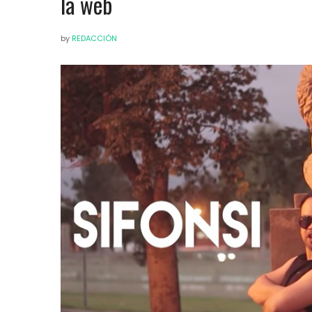
la web
by
REDACCIÓN