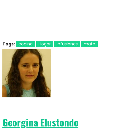
Tags:
cocina
Hogar
infusiones
mate
Georgina Elustondo