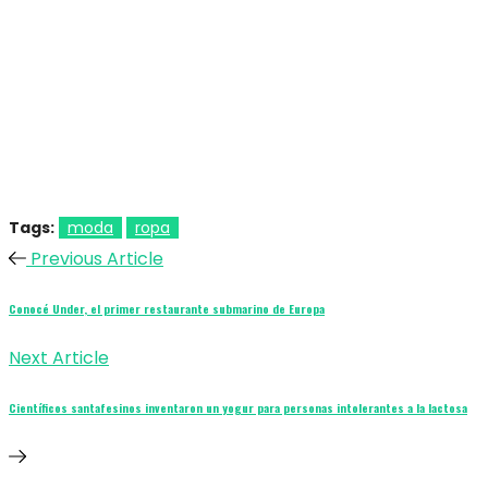
Tags:
moda
ropa
Previous Article
Conocé Under, el primer restaurante submarino de Europa
Next Article
Científicos santafesinos inventaron un yogur para personas intolerantes a la lactosa